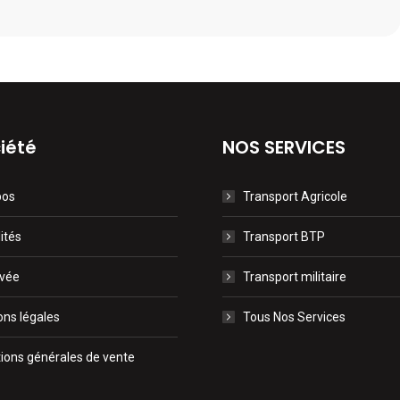
iété
NOS SERVICES
pos
Transport Agricole
ités
Transport BTP
ivée
Transport militaire
ns légales
Tous Nos Services
ions générales de vente