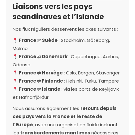
Liaisons vers les pays
scandinaves et l’Islande
Nos flux réguliers desservent les axes suivants :
France ⇄ Suède
: Stockholm, Göteborg,
Malmö
France ⇄ Danemark
: Copenhague, Aarhus,
Odense
France ⇄ Norvège
: Oslo, Bergen, Stavanger
France ⇄ Finlande
: Helsinki, Turku, Tampere
France ⇄ Islande
: via les ports de Reykjavik
et Hafnarfjörður
Nous assurons également les
retours depuis
ces pays vers la France et le reste de
l’Europe
, avec une organisation fluide incluant
les
transbordements maritimes
nécessaires